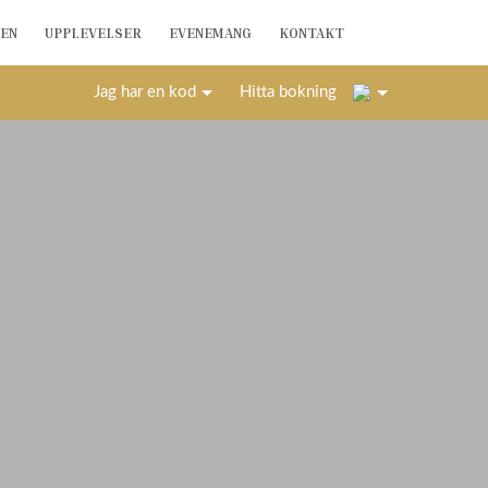
EN
UPPLEVELSER
EVENEMANG
KONTAKT
1
Jag har en kod
Hitta bokning