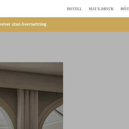
HOTELL
MAT & DRYCK
MÖT
elser utan övernattning